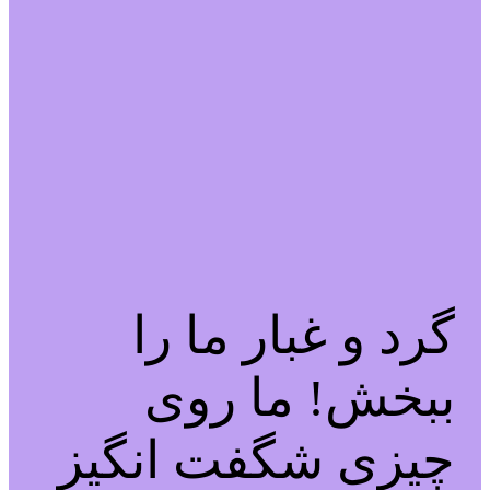
گرد و غبار ما را
ببخش! ما روی
چیزی شگفت انگیز