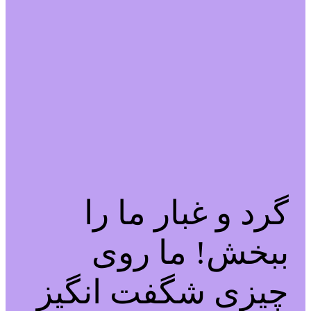
گرد و غبار ما را
ببخش! ما روی
چیزی شگفت انگیز