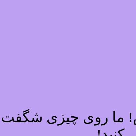
ش! ما روی چیزی شگفت ا
 کنید!