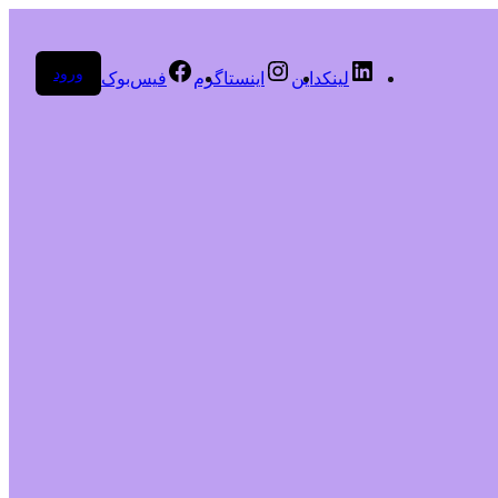
ورود
لینکداین
اینستاگرم
فیس‌بوک