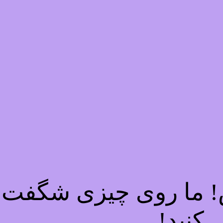
ش! ما روی چیزی شگفت ا
 کنید!