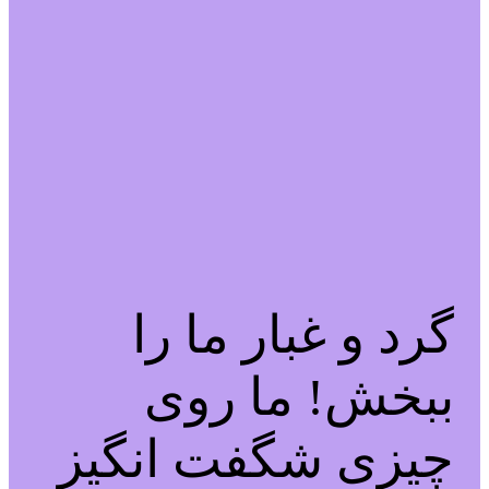
گرد و غبار ما را
ببخش! ما روی
چیزی شگفت انگیز