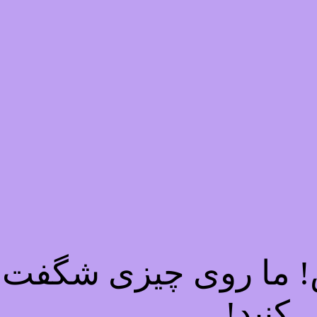
ش! ما روی چیزی شگفت ا
 کنید!