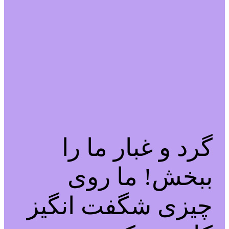
گرد و غبار ما را
ببخش! ما روی
چیزی شگفت انگیز