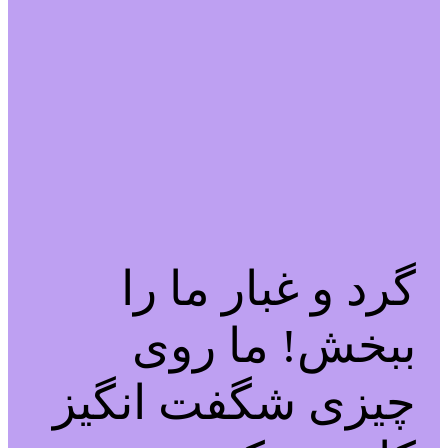
گرد و غبار ما را
ببخش! ما روی
چیزی شگفت انگیز