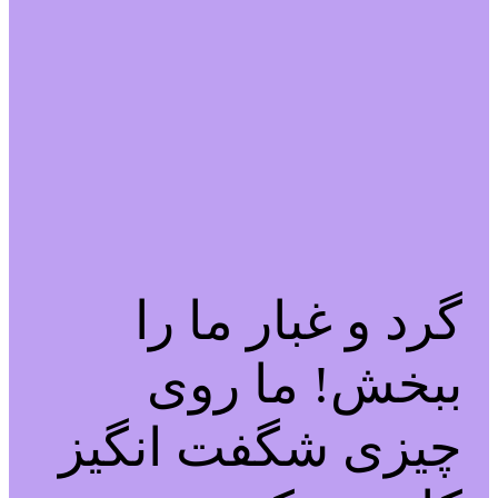
گرد و غبار ما را
ببخش! ما روی
چیزی شگفت انگیز